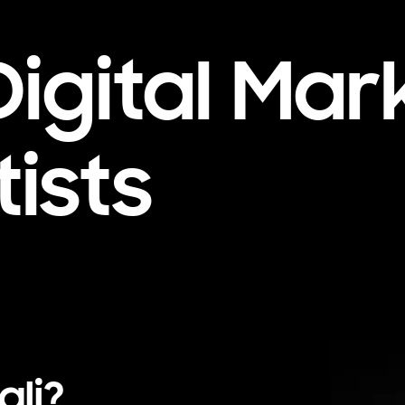
Digital Mar
tists
ali?