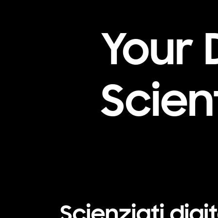
Your 
Scien
Scienziati digit