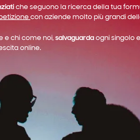
ziati
che seguono la ricerca della tua form
petizione
con aziende molto più grandi dell
salvaguarda
e
e chi come noi,
ogni singolo 
escita online.