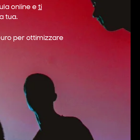
ula online e
ti
a tua.
euro per ottimizzare