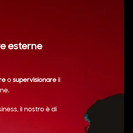
re esterne
re
supervisionare
o
il
ene.
iness, il nostro è di