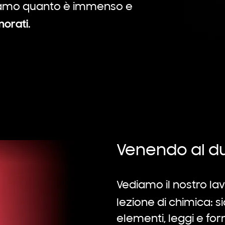
piamo quanto è immenso e
morati
.
Venendo al du
Vediamo il nostro l
lezione di chimica: 
elementi, leggi e fo