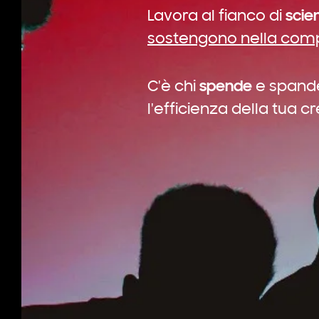
scien
Lavora al fianco di
sostengono nella com
spende
C'è chi
e
spand
l'efficienza della tua cr