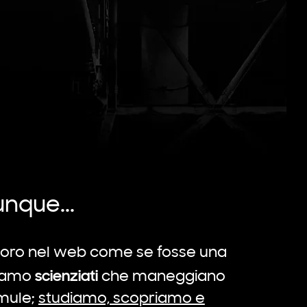
nque...
avoro nel web come se fosse una
scienziati
siamo
che maneggiano
rmule;
studiamo, scopriamo e