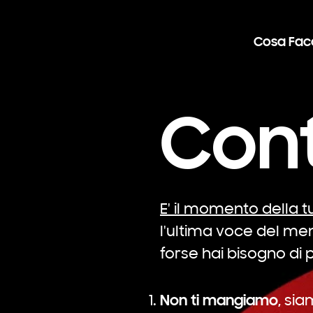
Cosa Fa
Cont
E' il momento della 
l'ultima voce del me
forse hai bisogno di 
Non ti mangiamo,
siam