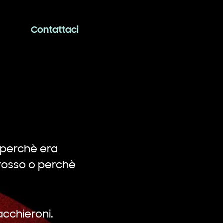
Contattaci
è perchè era
 rosso o perchè
acchieroni.