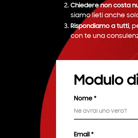
Chiedere non costa nu
siamo lieti anche so
Rispondiamo a tutti,
pe
con te una consulenza
Modulo d
Nome
Email