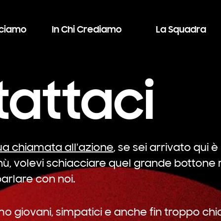
cciamo
In Chi Crediamo
La Squadra
attaci
tua chiamata all'azione
, se sei arrivato qui 
nù, volevi schiacciare quel grande bottone
parlare con noi.
o giovani, simpatici e anche fin troppo chi