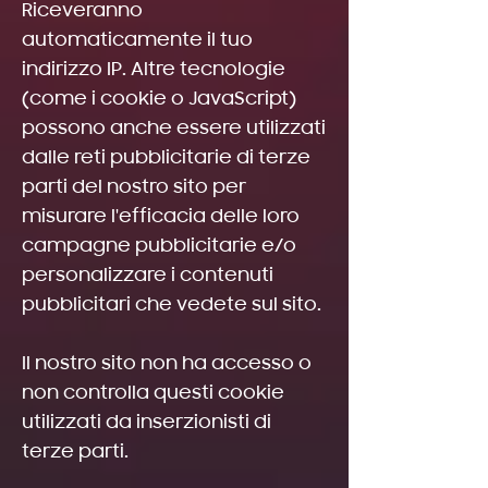
Riceveranno
automaticamente il tuo
indirizzo IP. Altre tecnologie
(come i cookie o JavaScript)
possono anche essere utilizzati
dalle reti pubblicitarie di terze
parti del nostro sito per
misurare l'efficacia delle loro
campagne pubblicitarie e/o
personalizzare i contenuti
pubblicitari che vedete sul sito.
Il nostro sito non ha accesso o
non controlla questi cookie
utilizzati da inserzionisti di
terze parti.