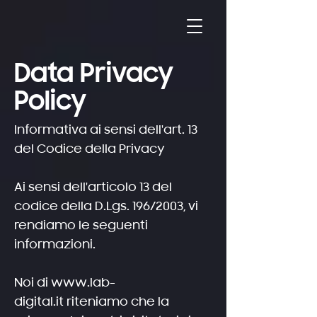
Data Privacy
Policy
Informativa ai sensi dell'art. 13
del Codice della Privacy
Ai sensi dell'articolo 13 del
codice della D.Lgs. 196/2003, vi
rendiamo le seguenti
informazioni.
Noi di
www.lab-
digital.it
riteniamo che la