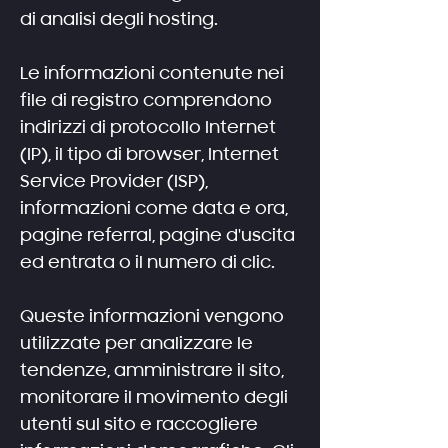
di analisi degli hosting.
Le informazioni contenute nei
file di registro comprendono
indirizzi di protocollo Internet
(IP), il tipo di browser, Internet
Service Provider (ISP),
informazioni come data e ora,
pagine referral, pagine d'uscita
ed entrata o il numero di clic.
Queste informazioni vengono
utilizzate per analizzare le
tendenze, amministrare il sito,
monitorare il movimento degli
utenti sul sito e raccogliere