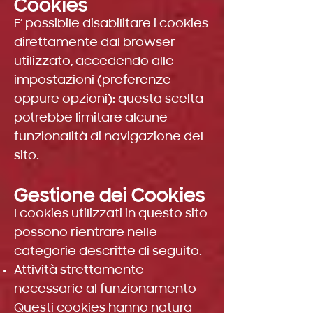
Cookies
E’ possibile disabilitare i cookies
direttamente dal browser
utilizzato, accedendo alle
impostazioni (preferenze
oppure opzioni): questa scelta
potrebbe limitare alcune
funzionalità di navigazione del
sito.
Gestione dei Cookies
I cookies utilizzati in questo sito
possono rientrare nelle
categorie descritte di seguito.
Attività strettamente
necessarie al funzionamento
Questi cookies hanno natura