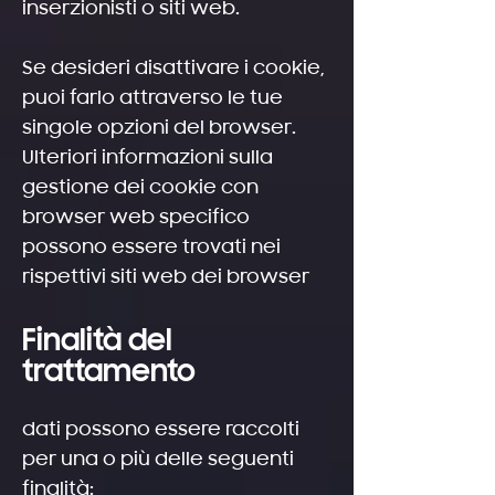
inserzionisti o siti web.
Se desideri disattivare i cookie,
puoi farlo attraverso le tue
singole opzioni del browser.
Ulteriori informazioni sulla
gestione dei cookie con
browser web specifico
possono essere trovati nei
rispettivi siti web dei browser
Finalità del
trattamento
dati possono essere raccolti
per una o più delle seguenti
finalità: