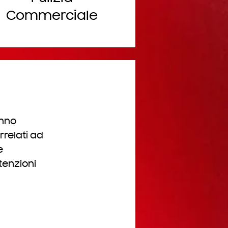
Commerciale
anno
rrelati ad
e
tenzioni