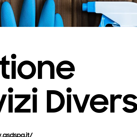
tione
izi Divers
gsdspa.it/