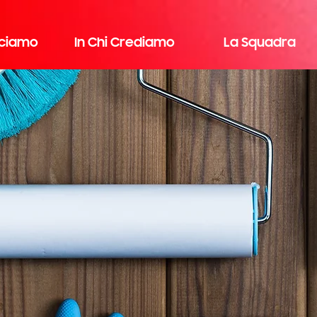
cciamo
In Chi Crediamo
La Squadra