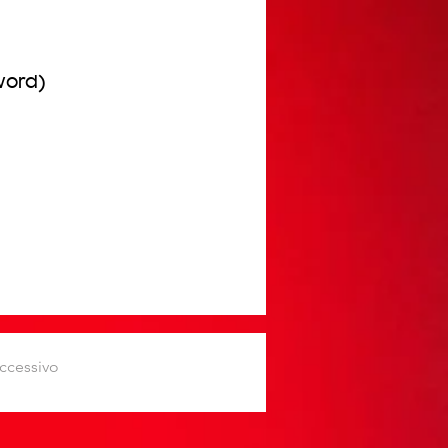
word)
ccessivo