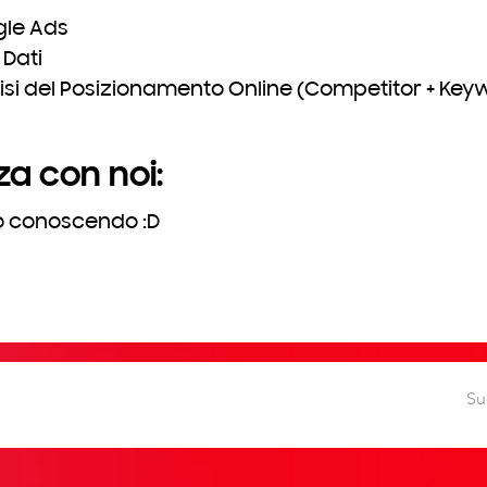
gle Ads
Dati
isi del Posizionamento Online (Competitor + Key
za con noi:
mo conoscendo :D
Su